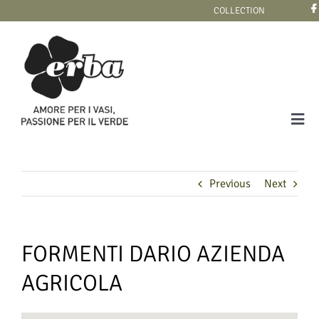
Skip
COLLECTION
to
content
Tog
Navi
COLLECTION
Previous
Next
FORMENTI DARIO AZIENDA
AGRICOLA