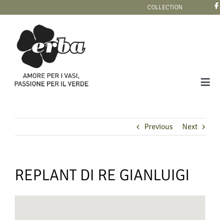
Skip
COLLECTION
to
content
Tog
Navi
COLLECTION
Previous
Next
REPLANT DI RE GIANLUIGI