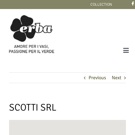
Skip
COLLECTION
to
content
Tog
Navi
COLLECTION
Previous
Next
SCOTTI SRL