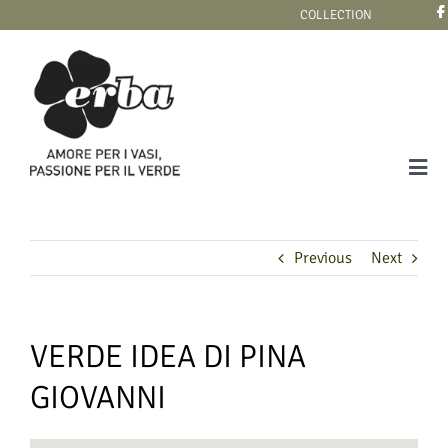
Skip
COLLECTION
to
content
Tog
Navi
COLLECTION
Previous
Next
VERDE IDEA DI PINA
GIOVANNI