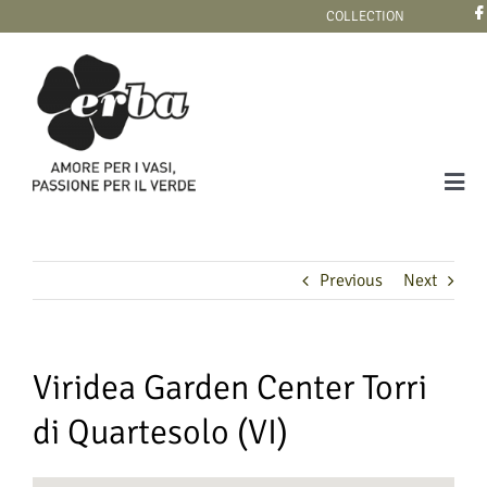
Skip
COLLECTION
to
content
Tog
Navi
COLLECTION
Previous
Next
Viridea Garden Center Torri
di Quartesolo (VI)