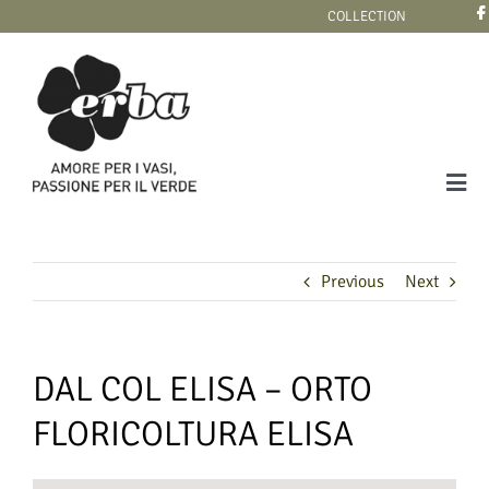
Skip
COLLECTION
to
content
Tog
Navi
COLLECTION
Previous
Next
DAL COL ELISA – ORTO
FLORICOLTURA ELISA