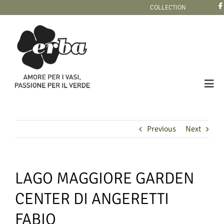
Skip
COLLECTION
to
content
Tog
Navi
COLLECTION
Previous
Next
LAGO MAGGIORE GARDEN
CENTER DI ANGERETTI
FABIO