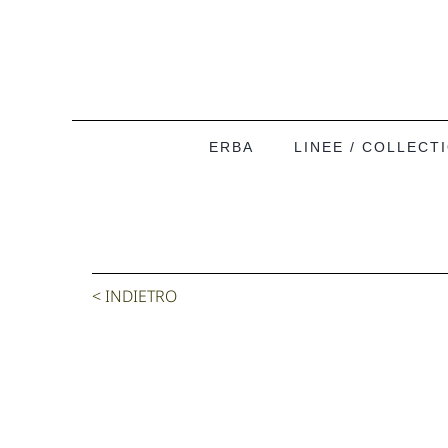
Salta
al
contenuto
ERBA
LINEE / COLLECT
< INDIETRO