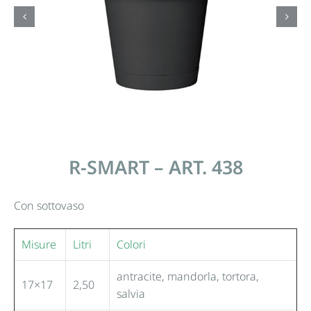
R-SMART – ART. 438
Con sottovaso
Misure
Litri
Colori
antracite, mandorla, tortora,
17×17
2,50
salvia